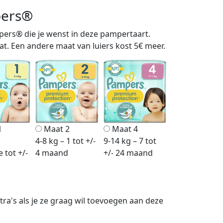
pers®
pers® die je wenst in deze pampertaart.
t. Een andere maat van luiers kost 5€ meer.
1
Maat 2
Maat 4
4-8 kg – 1 tot +/-
9-14 kg – 7 tot
 tot +/-
4 maand
+/- 24 maand
d
ra's als je ze graag wil toevoegen aan deze