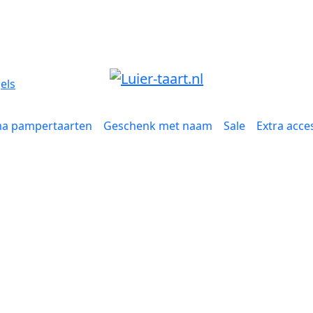
a pampertaarten
Geschenk met naam
Sale
Extra acce