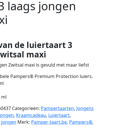
 3 laags jongen
xi
an de luiertaart 3
Zwitsal maxi
gen Zwitsal maxi is gevuld met maar liefst
abele Pampers® Premium Protection luiers.
ml
0 ml
60437
Categorieën:
Pampertaarten
,
Jongens
Jongen
,
Kraamcadeau
,
Luiertaart
,
 jongen
Merk:
Pamper-taart.be
,
Pampers®
,