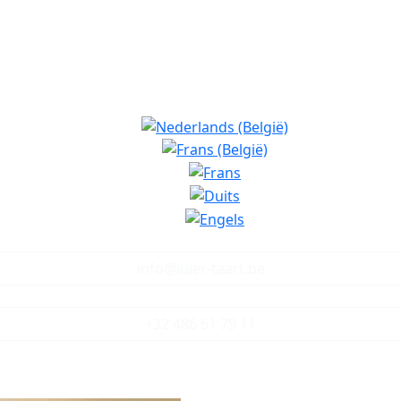
info@luier-taart.be
+32 486 61 79 11