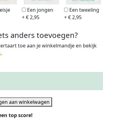
eisje
Een jongen
Een tweeling
+ € 2,95
+ € 2,95
iets anders toevoegen?
rtaart toe aan je winkelmandje en bekijk
s
.
gen aan winkelwagen
en top score!