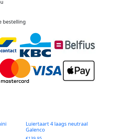
6u
e bestelling
ini
Luiertaart 4 laags neutraal
Galenco
€
139,95