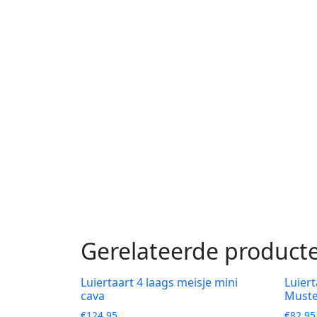
Gerelateerde product
Luiertaart 4 laags meisje mini
Luiert
cava
Muste
€
124,95
€
82,95