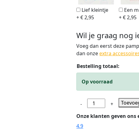
Lief kleintje
Een m
+ € 2,95
+ € 2,95
Wil je graag nog 
Voeg dan eerst deze pampe
dan onze
extra accessoire
Bestelling totaal:
Op voorraad
Luiertaart
Toevoe
-
+
3
Onze klanten geven ons e
laags
jongen
4.9
Zwitsal
maxi