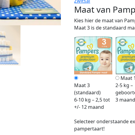
Zwitsal
Maat van Pam
Kies hier de maat van Pam
Maat 3 is de standaard maa
Maat 
Maat 3
2-5 kg –
(standaard)
geboorte
6-10 kg – 2,5 tot
3 maan
+/- 12 maand
Selecteer onderstaande ext
pampertaart!