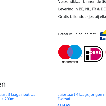
Verzendklaar binnen de 3
aantal
Levering in BE, NL, FR & DE
Gratis billendoekjes bij elk
Betaal veilig online met
en
aart 3 laags neutraal
Luiertaart 4 laags jongen m
la 200ml
Zwitsal
€
114,95